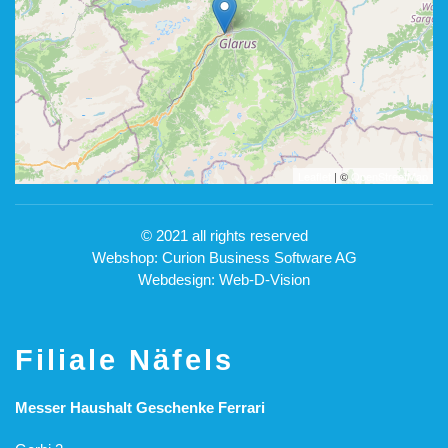
Leaflet
| ©
OpenStreetMap
© 2021 all rights reserved
Webshop: Curion Business Software AG
Webdesign: Web-D-Vision
Filiale Näfels
Messer Haushalt Geschenke Ferrari